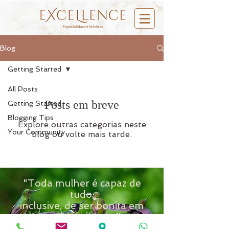
Blog
Getting Started
All Posts
Posts em breve
Getting Started
Blogging Tips
Explore outras categorias neste
Your Community
blog ou volte mais tarde.
"Toda mulher é capaz de
tudo,
inclusive, de ser bonita em
qualquer idade."